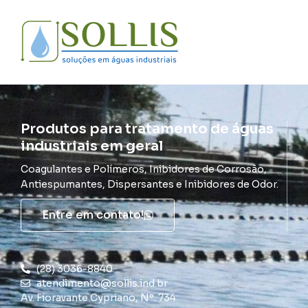
Produtos para tratamento de águas
industriais em geral
Coagulantes e Polímeros, Inibidores de Corrosão,
Antiespumantes, Dispersantes e Inibidores de Odor.
Entre em contato!
(28) 3036-8840
atendimento@sollis.ind.br
Av. Fioravante Cypriano, Nº. 734